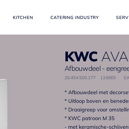
KITCHEN
CATERING INDUSTRY
SERV
KWC
AVA
Afbouwdeel - eengre
20.454.500.177
124965
EA
* Afbouwdeel met decorset
* Uitloop boven en bened
* Draaigreep voor omstelli
* KWC patroon M 35
- met keramische-schijven