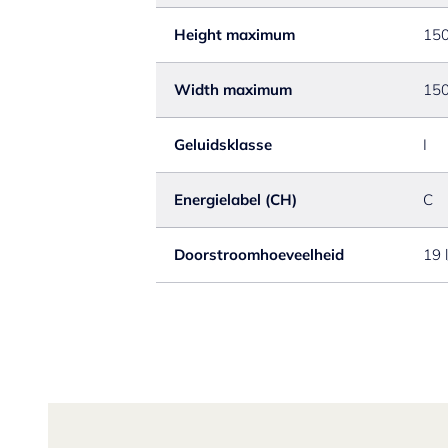
Height maximum
15
Width maximum
15
Geluidsklasse
I
Energielabel (CH)
C
Doorstroomhoeveelheid
19 