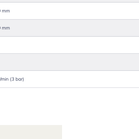
0 mm
0 mm
l/min (3 bar)