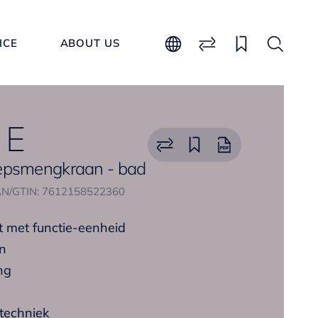
ICE
ABOUT US
 E
epsmengkraan - bad
N/GTIN: 7612158522360
 met functie-eenheid
en
ng
techniek