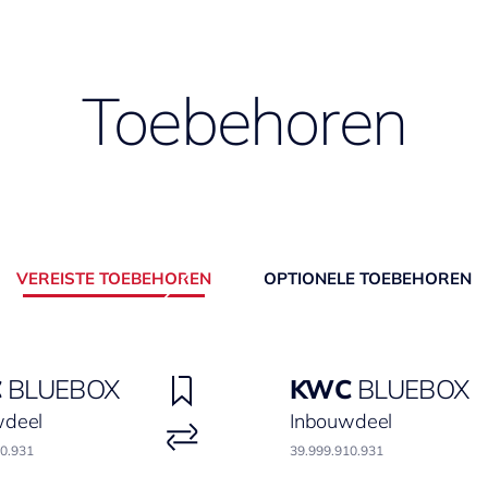
Toebehoren
VEREISTE TOEBEHOREN
OPTIONELE TOEBEHOREN
C
BLUEBOX
KWC
BLUEBOX
wdeel
Inbouwdeel
00.931
39.999.910.931