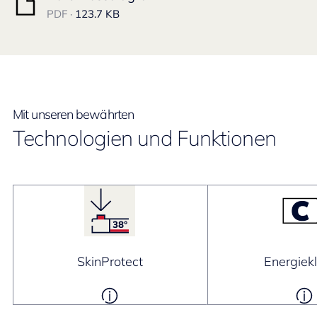
PDF ·
123.7 KB
Mit unseren bewährten
Technologien und Funktionen
SkinProtect
Energiek