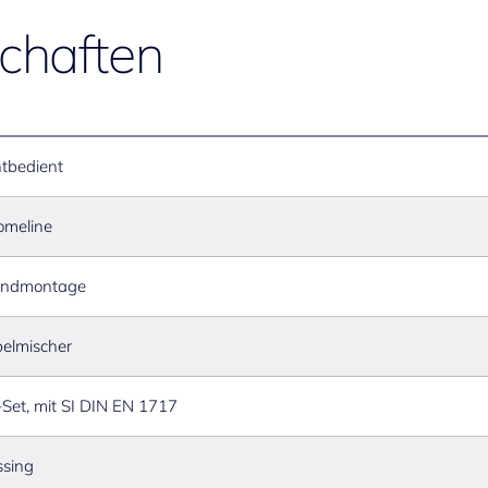
chaften
ntbedient
omeline
ndmontage
elmischer
Set, mit SI DIN EN 1717
sing