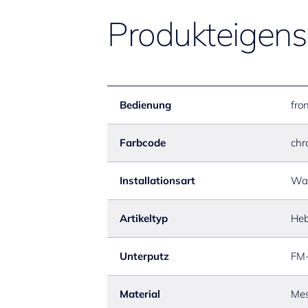
Produkteigens
Bedienung
fro
Farbcode
chr
Installationsart
Wa
Artikeltyp
Heb
Unterputz
FM-
Material
Mes