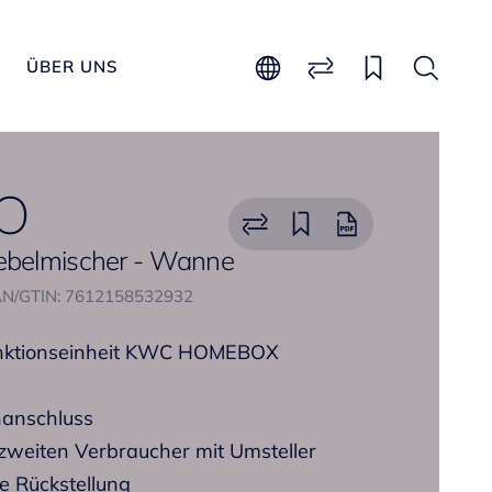
ÜBER UNS
O
Hebelmischer - Wanne
N/GTIN: 7612158532932
Funktionseinheit KWC HOMEBOX
hanschluss
 zweiten Verbraucher mit Umsteller
 Rückstellung