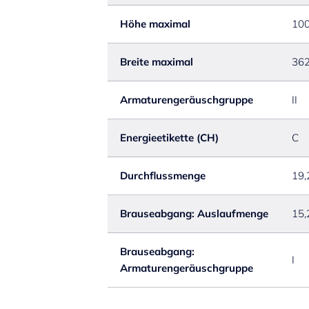
Höhe maximal
10
Breite maximal
36
Armaturengeräuschgruppe
II
Energieetikette (CH)
C
Durchflussmenge
19,
Brauseabgang: Auslaufmenge
15,
Brauseabgang:
I
Armaturengeräuschgruppe