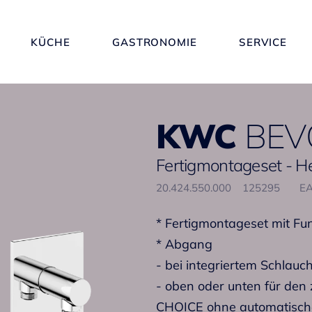
KÜCHE
GASTRONOMIE
SERVICE
KWC
BEV
Fertigmontageset - 
20.424.550.000
125295
EA
* Fertigmontageset mit 
* Abgang
- bei integriertem Schlauc
- oben oder unten für den
CHOICE ohne automatische