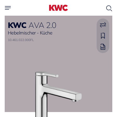
KWC
AVA 2.0
Hebelmischer - Küche
10.461.022.000FL