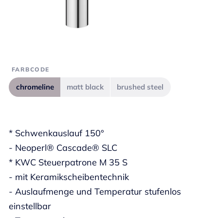
FARBCODE
chromeline
matt black
brushed steel
* Schwenkauslauf 150°
- Neoperl® Cascade® SLC
* KWC Steuerpatrone M 35 S
- mit Keramikscheibentechnik
- Auslaufmenge und Temperatur stufenlos
einstellbar