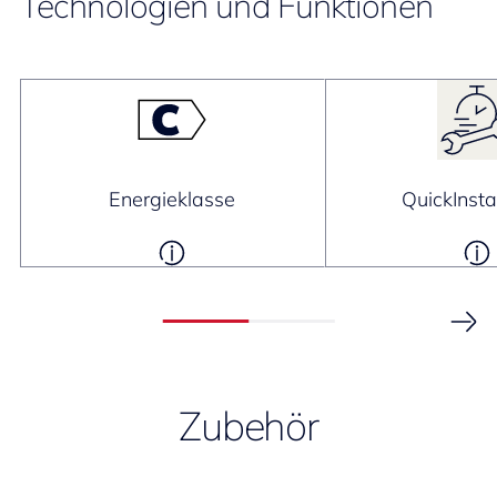
Technologien und Funktionen
Energieklasse
QuickInsta
Zubehör