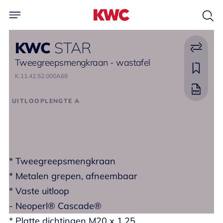
KWC
STAR
Tweegreepsmengkraan - wastafel
K.11.42.52.000A69
UITLOOPLENGTE A
* Tweegreepsmengkraan
* Metalen grepen, afneembaar
* Vaste uitloop
- Neoperl® Cascade®
* Platte dichtingen M20 x 1.25