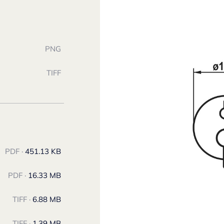
PNG
TIFF
PDF ·
451.13 KB
PDF ·
16.33 MB
TIFF ·
6.88 MB
TIFF ·
1.39 MB