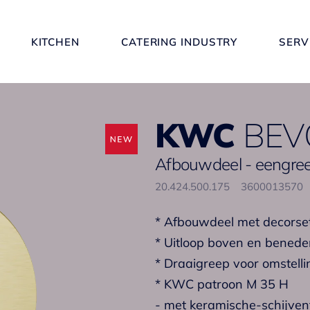
KITCHEN
CATERING INDUSTRY
SERV
KWC
BEV
Afbouwdeel - eengre
20.424.500.175
3600013570
* Afbouwdeel met decorset
* Uitloop boven en bened
* Draaigreep voor omstelli
* KWC patroon M 35 H
- met keramische-schijven