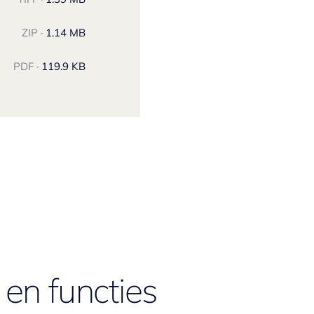
ZIP ·
1.14 MB
PDF ·
119.9 KB
en functies