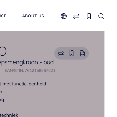
ICE
ABOUT US
O
epsmengkraan - bad
EAN/GTIN: 7612158567521
 met functie-eenheid
en
ng
techniek