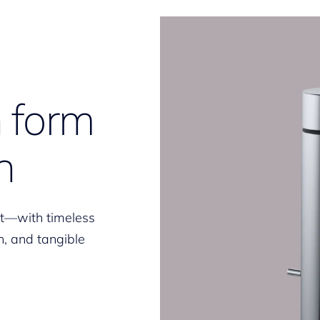
 form
n
—with timeless
, and tangible