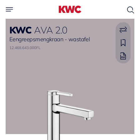
KWC
AVA 2.0
Eengreepsmengkraan - wastafel
12.468.643.000FL