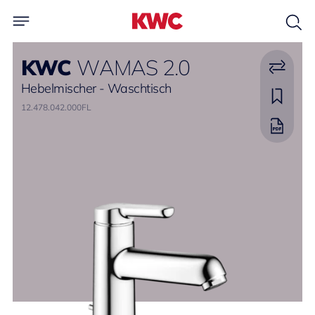
KWC
WAMAS 2.0
Hebelmischer - Waschtisch
12.478.042.000FL