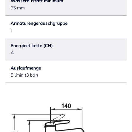
Wasseraustritt minimum
95 mm
Armaturengeräuschgruppe
I
Energieetikette (CH)
A
Auslaufmenge
5 l/min (3 bar)