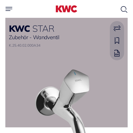
KWC
STAR
Zubehör - Wandventil
K.25.40.02.000A34