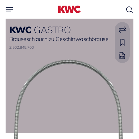
KWC
GASTRO
Brauseschlauch zu Geschirrwaschbrause
Z.502.845.700