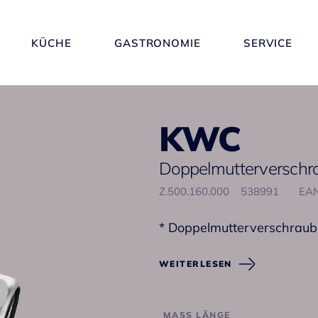
KÜCHE
GASTRONOMIE
SERVICE
KWC
Doppelmutterversch
Z.500.160.000
538991
EAN
* Doppelmutterverschrau
WEITERLESEN
MASS LÄNGE