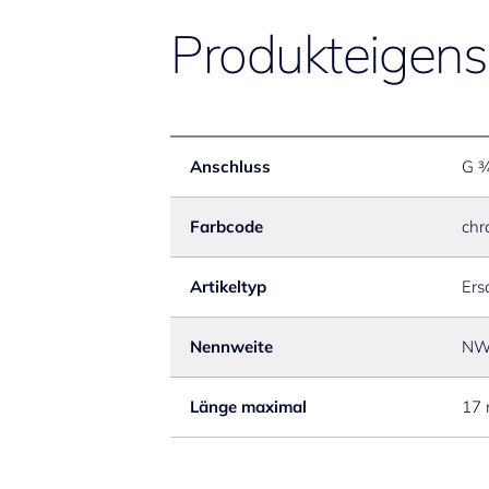
Produkteigens
Anschluss
G 
Farbcode
chr
Artikeltyp
Ersa
Nennweite
NW
Länge maximal
17