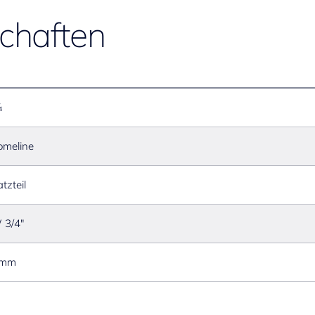
chaften
¾
omeline
tzteil
 3/4"
 mm