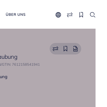
ÜBER UNS
raubung
/GTIN: 7612158541941
bung