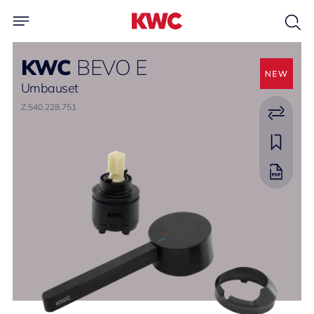
KWC
BEVO E
Umbauset
Z.540.228.751