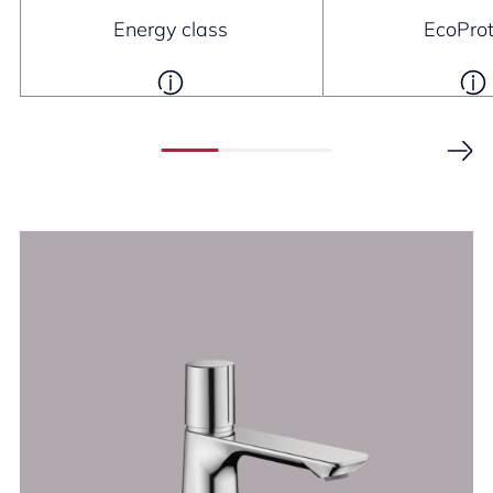
Energy class
EcoProt