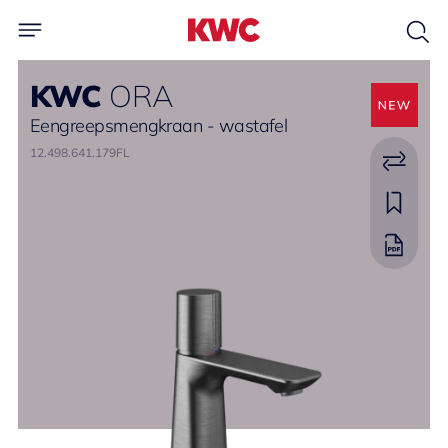
KWC
ORA
Eengreepsmengkraan - wastafel
12.498.641.179FL