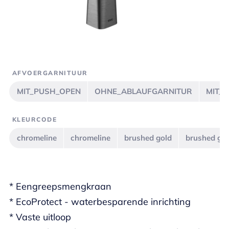
AFVOERGARNITUUR
MIT_PUSH_OPEN
OHNE_ABLAUFGARNITUR
MIT_
KLEURCODE
chromeline
chromeline
brushed gold
brushed go
* Eengreepsmengkraan
* EcoProtect - waterbesparende inrichting
* Vaste uitloop