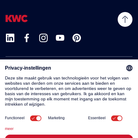
Products
Service
Contact
About us