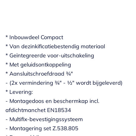
* Inbouwdeel Compact
* Van dezinkificatiebestendig materiaal
* Geïntegreerde voor-uitschakeling
* Met geluidsontkoppeling
* Aansluitschroefdraad ¾"
- (2x vermindering ¾" - ½" wordt bijgeleverd)
* Levering:
- Montagedoos en beschermkap incl.
afdichtmanchet EN18534
- Multifix-bevestigingssysteem
- Montagering set Z.538.805