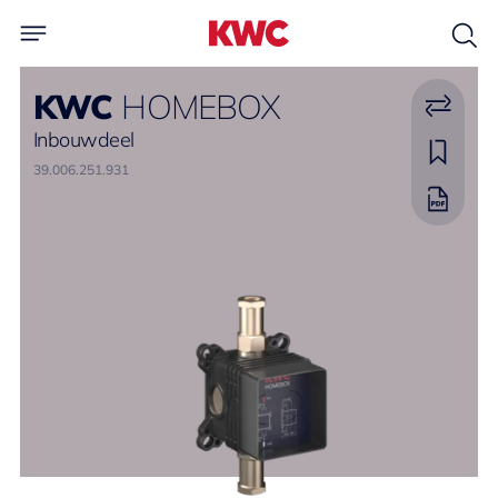
KWC
HOMEBOX
Inbouwdeel
39.006.251.931